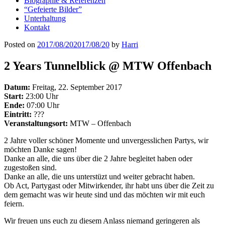
Biographie & Referenzen
“Gefeierte Bilder”
Unterhaltung
Kontakt
Posted on
2017/08/20
2017/08/20
by
Harri
2 Years Tunnelblick @ MTW Offenbach
Datum:
Freitag, 22. September 2017
Start:
23:00 Uhr
Ende:
07:00 Uhr
Eintritt:
???
Veranstaltungsort:
MTW – Offenbach
2 Jahre voller schöner Momente und unvergesslichen Partys, wir
möchten Danke sagen!
Danke an alle, die uns über die 2 Jahre begleitet haben oder
zugestoßen sind.
Danke an alle, die uns unterstüzt und weiter gebracht haben.
Ob Act, Partygast oder Mitwirkender, ihr habt uns über die Zeit zu
dem gemacht was wir heute sind und das möchten wir mit euch
feiern.
Wir freuen uns euch zu diesem Anlass niemand geringeren als